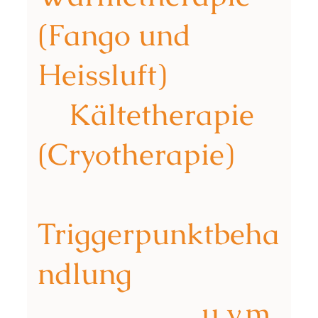
(Fango und
Heissluft)
Kältetherapie
(Cryotherapie)
Triggerpunktbeha
ndlung
u.v.m.